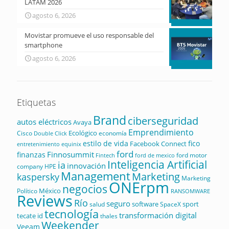
LATAM 2026
agosto 6, 2026
Movistar promueve el uso responsable del
smartphone
agosto 6, 2026
Etiquetas
Brand
ciberseguridad
autos eléctricos
Avaya
Emprendimiento
Ecológico
Cisco
economía
Double Click
estilo de vida
fico
Facebook Connect
equinix
entretenimiento
ford
Finnosummit
finanzas
ford motor
Fintech
ford de mexico
Inteligencia Artificial
ia
innovación
company
HPE
Management
Marketing
kaspersky
Marketing
ONErpm
negocios
México
Político
RANSOMWARE
Reviews
Río
seguro
software
sport
salud
SpaceX
tecnología
transformación digital
tecate id
thales
Weekender
Veeam