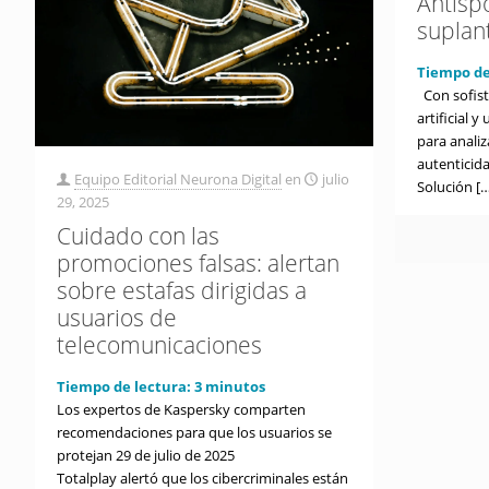
Antispo
suplan
Tiempo de
Con sofisti
artificial 
para analiza
autenticida
Equipo Editorial Neurona Digital
en
julio
Solución
[…
29, 2025
Cuidado con las
promociones falsas: alertan
sobre estafas dirigidas a
usuarios de
telecomunicaciones
Tiempo de lectura:
3
minutos
Los expertos de Kaspersky comparten
recomendaciones para que los usuarios se
protejan 29 de julio de 2025
Totalplay alertó que los cibercriminales están