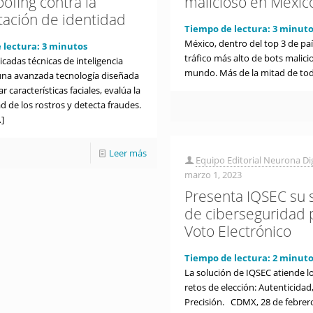
ofing contra la
malicioso en Méxic
tación de identidad
Tiempo de lectura:
3
minuto
México, dentro del top 3 de paí
 lectura:
3
minutos
tráfico más alto de bots malici
cadas técnicas de inteligencia
mundo. Más de la mitad de todo
y una avanzada tecnología diseñada
r características faciales, evalúa la
d de los rostros y detecta fraudes.
]
Leer más
Equipo Editorial Neurona Dig
marzo 1, 2023
Presenta IQSEC su 
de ciberseguridad 
Voto Electrónico
Tiempo de lectura:
2
minuto
La solución de IQSEC atiende lo
retos de elección: Autenticidad,
Precisión. CDMX, 28 de febrero