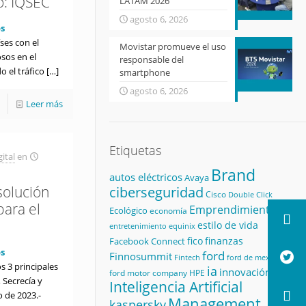
o: IQSEC
LATAM 2026
agosto 6, 2026
s
ses con el
Movistar promueve el uso
osos en el
responsable del
 el tráfico
[…]
smartphone
agosto 6, 2026
Leer más
Etiquetas
ital
en
Brand
autos eléctricos
Avaya
solución
ciberseguridad
Cisco
Double Click
para el
Emprendimiento
Ecológico
economía
estilo de vida
equinix
entretenimiento
fico
finanzas
Facebook Connect
s
ford
Finnosummit
Fintech
ford de mexico
s 3 principales
ia
innovación
ford motor company
HPE
 Secrecía y
Inteligencia Artificial
 de 2023.-
Management
kaspersky