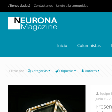
¿Tienes dudas?
Contáctanos
Únete a la comunidad
Inicio
Columnistas
Filtrar por
Categorías
Etiquetas
Autores
Equipo E
junio 10, 2
Presen