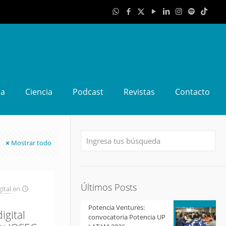
da
Ciencia
Podcast
Revistas
Contacto
Mostrar todo
Últimos Posts
ital
en
Potencia Ventures:
igital
convocatoria Potencia UP