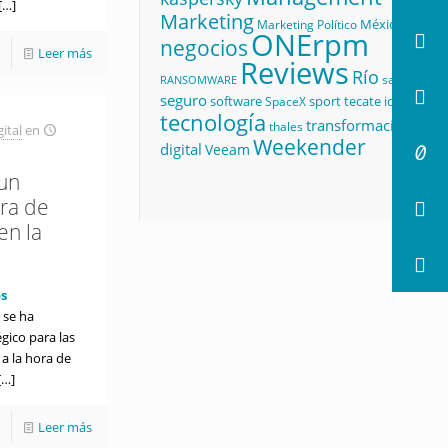
[…]
Marketing
México
Marketing Político
ONErpm
negocios
Leer más
Reviews
Río
salud
RANSOMWARE
seguro
software
sport
tecate id
SpaceX
tecnología
transformación
thales
ital
en
Weekender
digital
Veeam
 un
ora de
en la
s
 se ha
gico para las
 a la hora de
[…]
Leer más