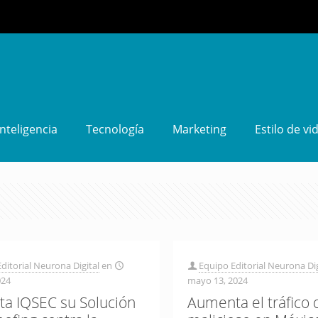
Inteligencia
Tecnología
Marketing
Estilo de vi
ditorial Neurona Digital
en
Equipo Editorial Neurona Dig
024
mayo 13, 2024
ta IQSEC su Solución
Aumenta el tráfico d