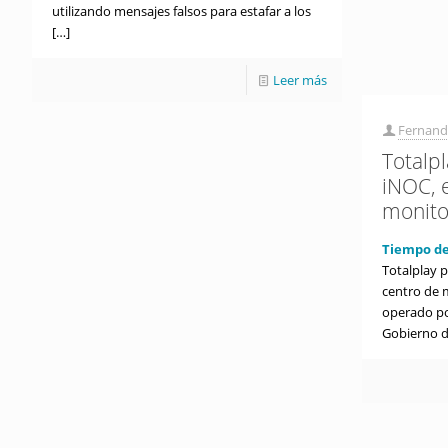
utilizando mensajes falsos para estafar a los
[…]
Leer más
Fernand
Totalp
iNOC, 
monito
Tiempo de
Totalplay 
centro de m
operado po
Gobierno d