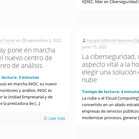
IQSEC, líder en Ciberseguridad
o Torres
en
septiembre 3, 2022
Equipo Editorial Neurona Dig
junio 15, 2022
lay pone en marcha
La ciberseguridad,
el nuevo centro de
aspecto vital a la h
reo de análisis
elegir una solución 
 lectura:
3
minutos
nube
puso en marcha iNOC, su nuevo
onitoreo y análisis. iNOC es
Tiempo de lectura:
4
minuto
r la Unidad Empresarial y de
La nube o el ‘Cloud Computing’
e la prestadora de
[…]
convertido en un aliado estraté
empresas de servicios públicos
modernizar procesos, generar
Leer más