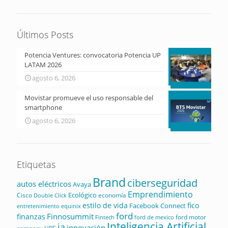
Últimos Posts
Potencia Ventures: convocatoria Potencia UP
LATAM 2026
agosto 6, 2026
Movistar promueve el uso responsable del
smartphone
agosto 6, 2026
Etiquetas
Brand
ciberseguridad
autos eléctricos
Avaya
Emprendimiento
Ecológico
Cisco
economía
Double Click
estilo de vida
fico
Facebook Connect
equinix
entretenimiento
ford
Finnosummit
finanzas
ford motor
Fintech
ford de mexico
Inteligencia Artificial
ia
innovación