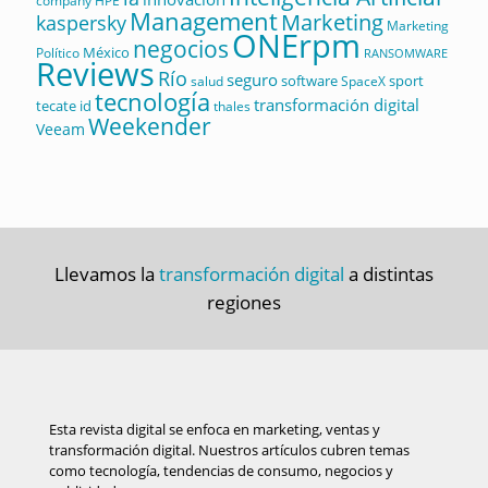
company
HPE
Management
Marketing
kaspersky
Marketing
ONErpm
negocios
México
Político
RANSOMWARE
Reviews
Río
seguro
software
sport
salud
SpaceX
tecnología
transformación digital
tecate id
thales
Weekender
Veeam
Llevamos la
transformación digital
a distintas
regiones
Esta revista digital se enfoca en marketing, ventas y
transformación digital. Nuestros artículos cubren temas
como tecnología, tendencias de consumo, negocios y