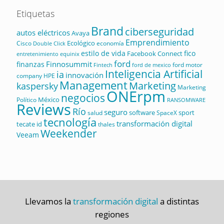
Etiquetas
Brand
ciberseguridad
autos eléctricos
Avaya
Emprendimiento
Ecológico
Cisco
economía
Double Click
estilo de vida
fico
Facebook Connect
equinix
entretenimiento
ford
Finnosummit
finanzas
ford motor
Fintech
ford de mexico
Inteligencia Artificial
ia
innovación
company
HPE
Management
Marketing
kaspersky
Marketing
ONErpm
negocios
México
Político
RANSOMWARE
Reviews
Río
seguro
software
sport
salud
SpaceX
tecnología
transformación digital
tecate id
thales
Weekender
Veeam
Llevamos la
transformación digital
a distintas
regiones