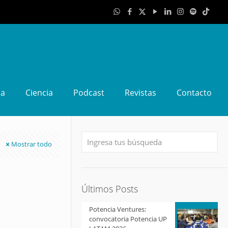
da
Ciencia
Podcast
Revistas
Contacto
Mostrar todo
Últimos Posts
Potencia Ventures:
convocatoria Potencia UP