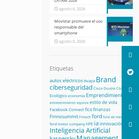
LATAM 2026
agosto 6, 2026
Movistar promueve el uso
responsable del
smartphone
agosto 6, 2026
Etiquetas
Brand
autos eléctricos
Avaya
ciberseguridad
Cisco
Double Click
Emprendimiento
Ecológico
economía
estilo de vida
equinix
entretenimiento
fico
finanzas
Facebook Connect
ford
Finnosummit
Fintech
ford de mexico
ia
innovación
ford motor company
HPE
Inteligencia Artificial
Management
kaspersky