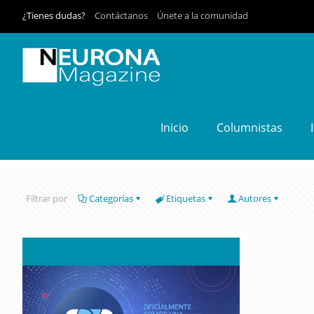
¿Tienes dudas?
Contáctanos
Únete a la comunidad
Inicio
Columnistas
Filtrar por
Categorías
Etiquetas
Autores