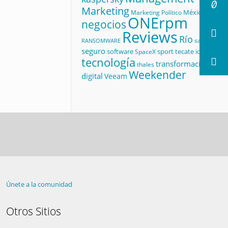
Marketing
México
Marketing Político
ONErpm
negocios
Reviews
Río
salud
RANSOMWARE
seguro
software
sport
tecate id
SpaceX
tecnología
transformación
thales
Weekender
digital
Veeam
Únete a la comunidad
Otros Sitios