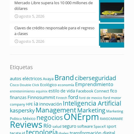
Mercado Libre supera los 10 000 millones de
dólares
agosto 5, 2026
Claves de crédito responsable para el regreso
a clases
agosto 5, 2026
Etiquetas
Brand
ciberseguridad
autos eléctricos
Avaya
Emprendimiento
Ecológico
Cisco
economía
Double Click
estilo de vida
fico
Facebook Connect
equinix
entretenimiento
ford
Finnosummit
finanzas
ford motor
Fintech
ford de mexico
Inteligencia Artificial
ia
innovación
company
HPE
Management
Marketing
kaspersky
Marketing
ONErpm
negocios
México
Político
RANSOMWARE
Reviews
Río
seguro
software
sport
salud
SpaceX
tecnología
transformación digital
tecate id
thales