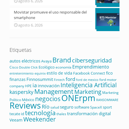
agosto 6, 2026
Movistar promueve el uso responsable del
smartphone
agosto 6, 2026
Etiquetas
Brand
ciberseguridad
autos eléctricos
Avaya
Emprendimiento
Ecológico
Cisco
economía
Double Click
estilo de vida
fico
Facebook Connect
equinix
entretenimiento
ford
Finnosummit
finanzas
ford motor
Fintech
ford de mexico
Inteligencia Artificial
ia
innovación
company
HPE
Management
Marketing
kaspersky
Marketing
ONErpm
negocios
México
Político
RANSOMWARE
Reviews
Río
seguro
software
sport
salud
SpaceX
tecnología
transformación digital
tecate id
thales
Weekender
Veeam