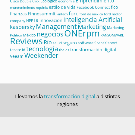
Emprendimiento
Ecológico
Cisco
economía
Double Click
estilo de vida
fico
Facebook Connect
equinix
entretenimiento
ford
Finnosummit
finanzas
ford motor
Fintech
ford de mexico
Inteligencia Artificial
ia
innovación
company
HPE
Management
Marketing
kaspersky
Marketing
ONErpm
negocios
México
Político
RANSOMWARE
Reviews
Río
seguro
software
sport
salud
SpaceX
tecnología
transformación digital
tecate id
thales
Weekender
Veeam
Llevamos la
transformación digital
a distintas
regiones