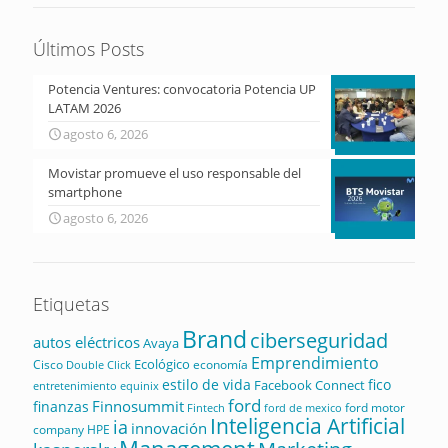
Últimos Posts
Potencia Ventures: convocatoria Potencia UP
LATAM 2026
agosto 6, 2026
Movistar promueve el uso responsable del
smartphone
agosto 6, 2026
Etiquetas
Brand
ciberseguridad
autos eléctricos
Avaya
Emprendimiento
Ecológico
Cisco
economía
Double Click
estilo de vida
fico
Facebook Connect
equinix
entretenimiento
ford
Finnosummit
finanzas
ford motor
Fintech
ford de mexico
Inteligencia Artificial
ia
innovación
company
HPE