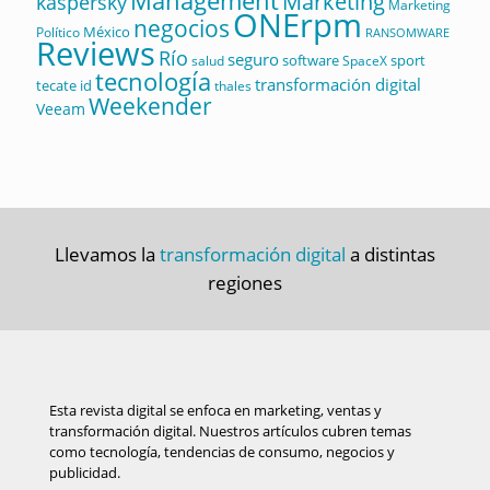
Management
Marketing
kaspersky
Marketing
ONErpm
negocios
México
Político
RANSOMWARE
Reviews
Río
seguro
software
sport
salud
SpaceX
tecnología
transformación digital
tecate id
thales
Weekender
Veeam
Llevamos la
transformación digital
a distintas
regiones
Esta revista digital se enfoca en marketing, ventas y
transformación digital. Nuestros artículos cubren temas
como tecnología, tendencias de consumo, negocios y
publicidad.