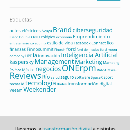
Etiquetas
Brand
ciberseguridad
autos eléctricos
Avaya
Emprendimiento
Ecológico
Cisco
economía
Double Click
estilo de vida
fico
Facebook Connect
equinix
entretenimiento
ford
Finnosummit
finanzas
ford motor
Fintech
ford de mexico
Inteligencia Artificial
ia
innovación
company
HPE
Management
Marketing
kaspersky
Marketing
ONErpm
negocios
México
Político
RANSOMWARE
Reviews
Río
seguro
software
sport
salud
SpaceX
tecnología
transformación digital
tecate id
thales
Weekender
Veeam
Llevamos la
transformación digital
a distintas