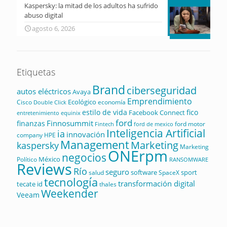
Kaspersky: la mitad de los adultos ha sufrido
abuso digital
agosto 6, 2026
Etiquetas
Brand
ciberseguridad
autos eléctricos
Avaya
Emprendimiento
Ecológico
Cisco
economía
Double Click
estilo de vida
fico
Facebook Connect
equinix
entretenimiento
ford
Finnosummit
finanzas
ford motor
Fintech
ford de mexico
Inteligencia Artificial
ia
innovación
company
HPE
Management
Marketing
kaspersky
Marketing
ONErpm
negocios
México
Político
RANSOMWARE
Reviews
Río
seguro
software
sport
salud
SpaceX
tecnología
transformación digital
tecate id
thales
Weekender
Veeam