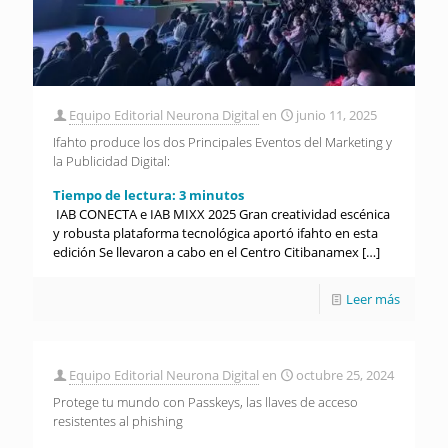
Equipo Editorial Neurona Digital
en
junio 11, 2025
Ifahto produce los dos Principales Eventos del Marketing y
la Publicidad Digital:
Tiempo de lectura:
3
minutos
IAB CONECTA e IAB MIXX 2025 Gran creatividad escénica
y robusta plataforma tecnológica aportó ifahto en esta
edición Se llevaron a cabo en el Centro Citibanamex
[…]
Leer más
Equipo Editorial Neurona Digital
en
octubre 25, 2024
Protege tu mundo con Passkeys, las llaves de acceso
resistentes al phishing