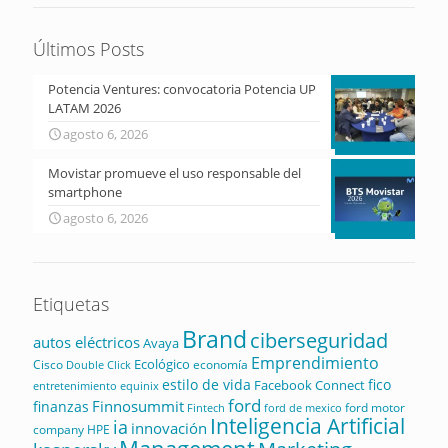
Últimos Posts
Potencia Ventures: convocatoria Potencia UP
LATAM 2026
agosto 6, 2026
Movistar promueve el uso responsable del
smartphone
agosto 6, 2026
Etiquetas
Brand
ciberseguridad
autos eléctricos
Avaya
Emprendimiento
Ecológico
Cisco
economía
Double Click
estilo de vida
fico
Facebook Connect
equinix
entretenimiento
ford
Finnosummit
finanzas
ford motor
Fintech
ford de mexico
Inteligencia Artificial
ia
innovación
company
HPE