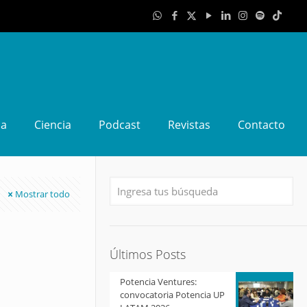
da
Ciencia
Podcast
Revistas
Contacto
Mostrar todo
Últimos Posts
Potencia Ventures:
convocatoria Potencia UP