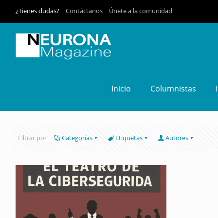
¿Tienes dudas?
Contáctanos
Únete a la comunidad
Inicio
Columnistas
Filtrar por
Categorías
Etiquetas
Autores