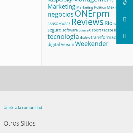
Marketing
México
Marketing Político
ONErpm
negocios
Reviews
Río
salud
RANSOMWARE
seguro
software
sport
tecate id
SpaceX
tecnología
transformación
thales
Weekender
digital
Veeam
Únete a la comunidad
Otros Sitios