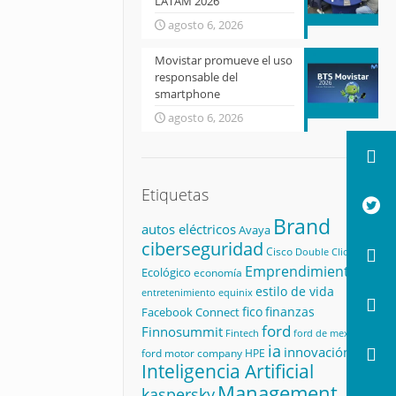
LATAM 2026
agosto 6, 2026
Movistar promueve el uso
responsable del
smartphone
agosto 6, 2026
Etiquetas
Brand
autos eléctricos
Avaya
ciberseguridad
Cisco
Double Click
Emprendimiento
Ecológico
economía
estilo de vida
equinix
entretenimiento
fico
finanzas
Facebook Connect
ford
Finnosummit
Fintech
ford de mexico
ia
innovación
ford motor company
HPE
Inteligencia Artificial
Management
kaspersky