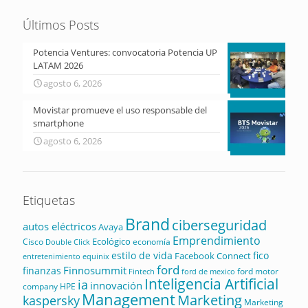
Últimos Posts
Potencia Ventures: convocatoria Potencia UP
LATAM 2026
agosto 6, 2026
Movistar promueve el uso responsable del
smartphone
agosto 6, 2026
Etiquetas
Brand
ciberseguridad
autos eléctricos
Avaya
Emprendimiento
Ecológico
Cisco
economía
Double Click
estilo de vida
fico
Facebook Connect
equinix
entretenimiento
ford
Finnosummit
finanzas
ford motor
Fintech
ford de mexico
Inteligencia Artificial
ia
innovación
company
HPE
Management
Marketing
kaspersky
Marketing