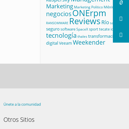
Marketing
México
Marketing Político
ONErpm
negocios
Reviews
Río
salud
RANSOMWARE
seguro
software
sport
tecate id
SpaceX
tecnología
transformación
thales
Weekender
digital
Veeam
Únete a la comunidad
Otros Sitios