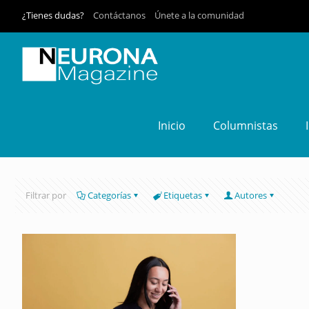
¿Tienes dudas?
Contáctanos
Únete a la comunidad
Inicio
Columnistas
Filtrar por
Categorías
Etiquetas
Autores