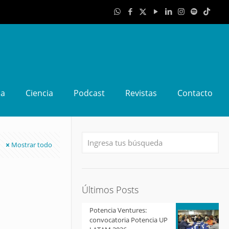
da
Ciencia
Podcast
Revistas
Contacto
Mostrar todo
Últimos Posts
Potencia Ventures:
convocatoria Potencia UP