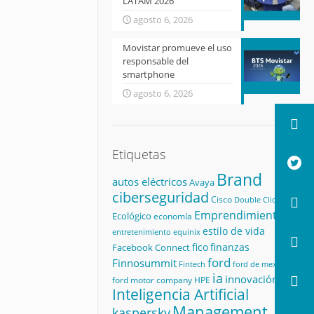
LATAM 2026
agosto 6, 2026
Movistar promueve el uso
responsable del
smartphone
agosto 6, 2026
Etiquetas
Brand
autos eléctricos
Avaya
ciberseguridad
Cisco
Double Click
Emprendimiento
Ecológico
economía
estilo de vida
equinix
entretenimiento
fico
finanzas
Facebook Connect
ford
Finnosummit
Fintech
ford de mexico
ia
innovación
ford motor company
HPE
Inteligencia Artificial
Management
kaspersky