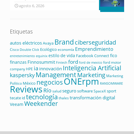
agosto 6, 2026
Etiquetas
Brand
ciberseguridad
autos eléctricos
Avaya
Emprendimiento
Ecológico
Cisco
economía
Double Click
estilo de vida
fico
Facebook Connect
equinix
entretenimiento
ford
Finnosummit
finanzas
ford motor
Fintech
ford de mexico
Inteligencia Artificial
ia
innovación
company
HPE
Management
Marketing
kaspersky
Marketing
ONErpm
negocios
México
Político
RANSOMWARE
Reviews
Río
seguro
software
sport
salud
SpaceX
tecnología
transformación digital
tecate id
thales
Weekender
Veeam