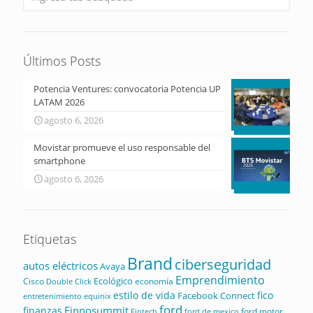
Últimos Posts
Potencia Ventures: convocatoria Potencia UP
LATAM 2026
agosto 6, 2026
Movistar promueve el uso responsable del
smartphone
agosto 6, 2026
Etiquetas
Brand
ciberseguridad
autos eléctricos
Avaya
Emprendimiento
Ecológico
Cisco
economía
Double Click
estilo de vida
fico
Facebook Connect
equinix
entretenimiento
ford
Finnosummit
finanzas
ford motor
Fintech
ford de mexico