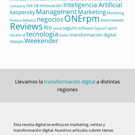
Inteligencia Artificial
ia
innovación
company
HPE
Management
Marketing
kaspersky
Marketing
ONErpm
negocios
México
Político
RANSOMWARE
Reviews
Río
seguro
software
sport
salud
SpaceX
tecnología
transformación digital
tecate id
thales
Weekender
Veeam
Llevamos la
transformación digital
a distintas
regiones
Esta revista digital se enfoca en marketing, ventas y
transformación digital. Nuestros artículos cubren temas