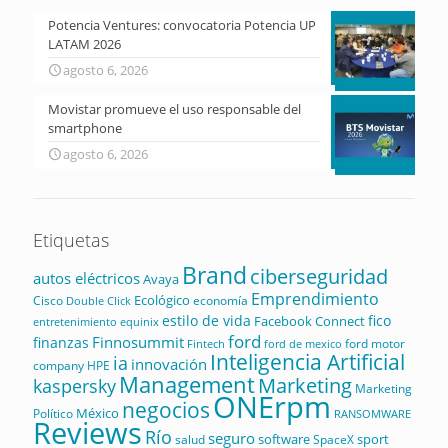
Potencia Ventures: convocatoria Potencia UP
LATAM 2026
agosto 6, 2026
Movistar promueve el uso responsable del
smartphone
agosto 6, 2026
Etiquetas
Brand
ciberseguridad
autos eléctricos
Avaya
Emprendimiento
Ecológico
Cisco
economía
Double Click
estilo de vida
fico
Facebook Connect
equinix
entretenimiento
ford
Finnosummit
finanzas
ford motor
Fintech
ford de mexico
Inteligencia Artificial
ia
innovación
company
HPE
Management
Marketing
kaspersky
Marketing
ONErpm
negocios
México
Político
RANSOMWARE
Reviews
Río
seguro
software
sport
salud
SpaceX