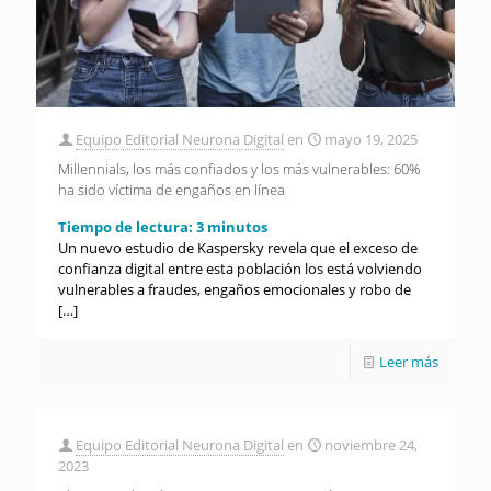
Equipo Editorial Neurona Digital
en
mayo 19, 2025
Millennials, los más confiados y los más vulnerables: 60%
ha sido víctima de engaños en línea
Tiempo de lectura:
3
minutos
Un nuevo estudio de Kaspersky revela que el exceso de
confianza digital entre esta población los está volviendo
vulnerables a fraudes, engaños emocionales y robo de
[…]
Leer más
Equipo Editorial Neurona Digital
en
noviembre 24,
2023