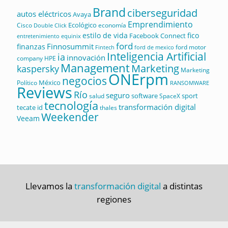
Brand
ciberseguridad
autos eléctricos
Avaya
Emprendimiento
Ecológico
Cisco
economía
Double Click
estilo de vida
fico
Facebook Connect
equinix
entretenimiento
ford
Finnosummit
finanzas
ford motor
Fintech
ford de mexico
Inteligencia Artificial
ia
innovación
company
HPE
Management
Marketing
kaspersky
Marketing
ONErpm
negocios
México
Político
RANSOMWARE
Reviews
Río
seguro
software
sport
salud
SpaceX
tecnología
transformación digital
tecate id
thales
Weekender
Veeam
Llevamos la
transformación digital
a distintas
regiones