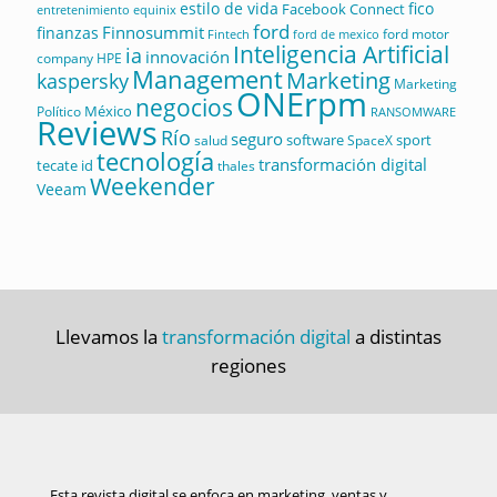
estilo de vida
fico
Facebook Connect
equinix
entretenimiento
ford
Finnosummit
finanzas
ford motor
Fintech
ford de mexico
Inteligencia Artificial
ia
innovación
company
HPE
Management
Marketing
kaspersky
Marketing
ONErpm
negocios
México
Político
RANSOMWARE
Reviews
Río
seguro
software
sport
salud
SpaceX
tecnología
transformación digital
tecate id
thales
Weekender
Veeam
Llevamos la
transformación digital
a distintas
regiones
Esta revista digital se enfoca en marketing, ventas y