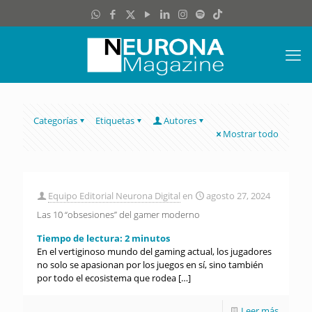
Categorías
Etiquetas
Autores
Mostrar todo
Equipo Editorial Neurona Digital
en
agosto 27, 2024
Las 10 “obsesiones” del gamer moderno
Tiempo de lectura:
2
minutos
En el vertiginoso mundo del gaming actual, los jugadores
no solo se apasionan por los juegos en sí, sino también
por todo el ecosistema que rodea
[…]
Leer más