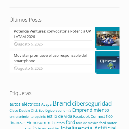
Últimos Posts
Potencia Ventures: convocatoria Potencia UP
LATAM 2026
agosto 6, 2026
Movistar promueve el uso responsable del
smartphone
agosto 6, 2026
Etiquetas
Brand
ciberseguridad
autos eléctricos
Avaya
Emprendimiento
Ecológico
Cisco
economía
Double Click
estilo de vida
fico
Facebook Connect
equinix
entretenimiento
ford
Finnosummit
finanzas
ford motor
Fintech
ford de mexico
Inteligencia Artificial
ia
innovación