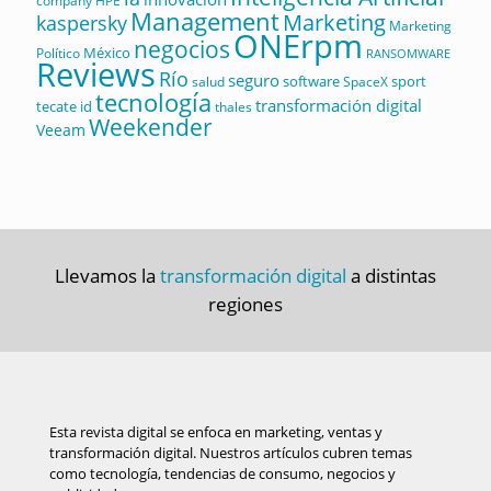
company
HPE
Management
Marketing
kaspersky
Marketing
ONErpm
negocios
México
Político
RANSOMWARE
Reviews
Río
seguro
software
sport
salud
SpaceX
tecnología
transformación digital
tecate id
thales
Weekender
Veeam
Llevamos la
transformación digital
a distintas
regiones
Esta revista digital se enfoca en marketing, ventas y
transformación digital. Nuestros artículos cubren temas
como tecnología, tendencias de consumo, negocios y