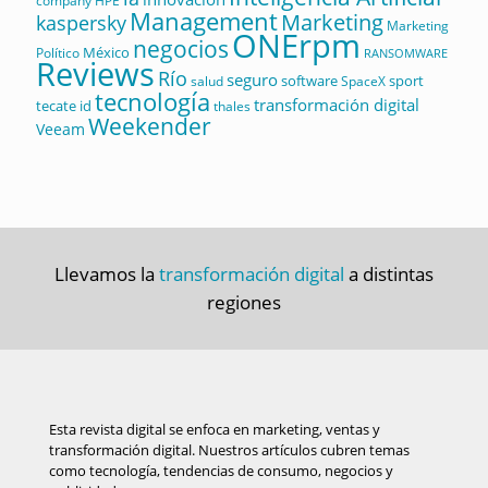
company
HPE
Management
Marketing
kaspersky
Marketing
ONErpm
negocios
México
Político
RANSOMWARE
Reviews
Río
seguro
software
sport
salud
SpaceX
tecnología
transformación digital
tecate id
thales
Weekender
Veeam
Llevamos la
transformación digital
a distintas
regiones
Esta revista digital se enfoca en marketing, ventas y
transformación digital. Nuestros artículos cubren temas
como tecnología, tendencias de consumo, negocios y