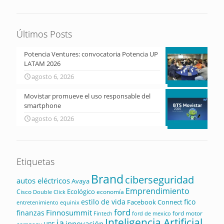
Últimos Posts
Potencia Ventures: convocatoria Potencia UP
LATAM 2026
agosto 6, 2026
Movistar promueve el uso responsable del
smartphone
agosto 6, 2026
Etiquetas
Brand
ciberseguridad
autos eléctricos
Avaya
Emprendimiento
Ecológico
Cisco
economía
Double Click
estilo de vida
fico
Facebook Connect
equinix
entretenimiento
ford
Finnosummit
finanzas
ford motor
Fintech
ford de mexico
Inteligencia Artificial
ia
innovación