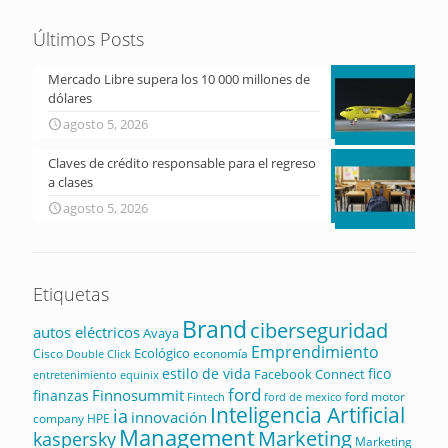
Últimos Posts
Mercado Libre supera los 10 000 millones de
dólares
agosto 5, 2026
Claves de crédito responsable para el regreso
a clases
agosto 5, 2026
Etiquetas
Brand
ciberseguridad
autos eléctricos
Avaya
Emprendimiento
Ecológico
Cisco
economía
Double Click
estilo de vida
fico
Facebook Connect
equinix
entretenimiento
ford
Finnosummit
finanzas
ford motor
Fintech
ford de mexico
Inteligencia Artificial
ia
innovación
company
HPE
Management
Marketing
kaspersky
Marketing