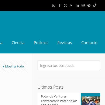
da
Ciencia
Podcast
Revistas
Contacto
Mostrar todo
Últimos Posts
Potencia Ventures:
convocatoria Potencia UP