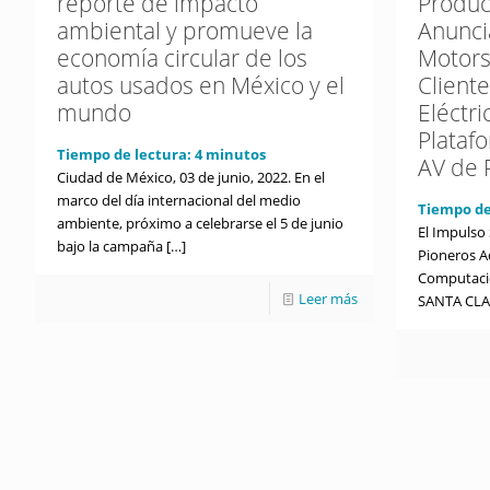
reporte de impacto
Produc
ambiental y promueve la
Anunci
economía circular de los
Motor
autos usados en México y el
Client
mundo
Eléctri
Plataf
Tiempo de lectura:
4
minutos
AV de 
Ciudad de México, 03 de junio, 2022. En el
marco del día internacional del medio
Tiempo de
ambiente, próximo a celebrarse el 5 de junio
El Impulso
bajo la campaña
[…]
Pioneros A
Computaci
Leer más
SANTA CLA