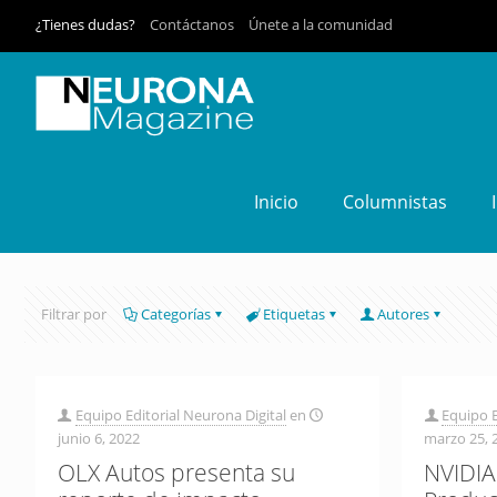
¿Tienes dudas?
Contáctanos
Únete a la comunidad
Inicio
Columnistas
Filtrar por
Categorías
Etiquetas
Autores
Equipo Editorial Neurona Digital
en
Equipo E
junio 6, 2022
marzo 25, 
OLX Autos presenta su
NVIDIA