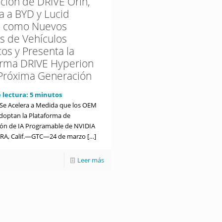
ción de DRIVE Orin,
a a BYD y Lucid
s como Nuevos
es de Vehículos
cos y Presenta la
orma DRIVE Hyperion
Próxima Generación
 lectura:
5
minutos
 Se Acelera a Medida que los OEM
doptan la Plataforma de
ón de IA Programable de NVIDIA
RA, Calif.—GTC—24 de marzo
[…]
Leer más