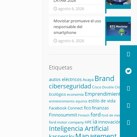
LATAM 2026
agosto 6, 2026
Movistar promueve el uso
responsable del
smartphone
agosto 6, 2026
Etiquetas
Brand
autos eléctricos
Avaya
ciberseguridad
Cisco
Double Click
Emprendimiento
Ecológico
economía
estilo de vida
equinix
entretenimiento
fico
finanzas
Facebook Connect
ford
Finnosummit
Fintech
ford de mexico
ia
innovación
ford motor company
HPE
Inteligencia Artificial
Management
kaspersky