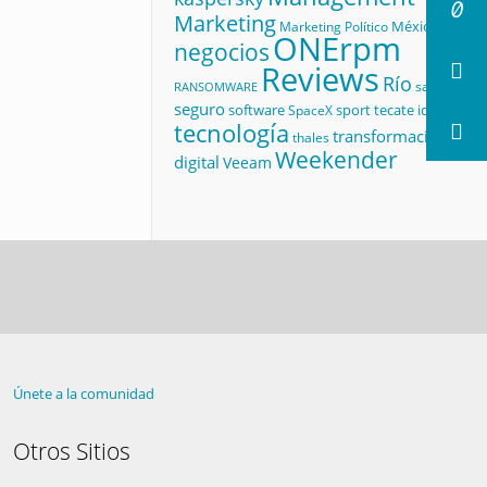
Marketing
México
Marketing Político
ONErpm
negocios
Reviews
Río
salud
RANSOMWARE
seguro
software
sport
tecate id
SpaceX
tecnología
transformación
thales
Weekender
digital
Veeam
Únete a la comunidad
Otros Sitios