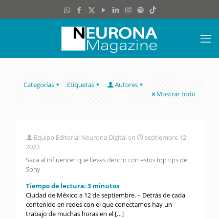
Categorías
Etiquetas
Autores
Mostrar todo
Equipo Editorial Neurona Digital
en
septiembre 12,
2023
Saca al influencer que llevas dentro con estos top tips de
Sony
Tiempo de lectura:
3
minutos
Ciudad de México a 12 de septiembre. – Detrás de cada
contenido en redes con el que conectamos hay un
trabajo de muchas horas en el
[…]