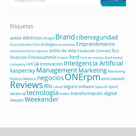
agosto 6, 2026
Etiquetas
Brand
ciberseguridad
autos eléctricos
Avaya
Emprendimiento
Ecológico
Cisco
economía
Double Click
estilo de vida
fico
Facebook Connect
equinix
entretenimiento
ford
Finnosummit
finanzas
ford motor
Fintech
ford de mexico
Inteligencia Artificial
ia
innovación
company
HPE
Management
Marketing
kaspersky
Marketing
ONErpm
negocios
México
Político
RANSOMWARE
Reviews
Río
seguro
software
sport
salud
SpaceX
tecnología
transformación digital
tecate id
thales
Weekender
Veeam