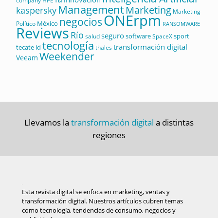
company
HPE
Management
Marketing
kaspersky
Marketing
ONErpm
negocios
México
Político
RANSOMWARE
Reviews
Río
seguro
software
sport
salud
SpaceX
tecnología
transformación digital
tecate id
thales
Weekender
Veeam
Llevamos la
transformación digital
a distintas
regiones
Esta revista digital se enfoca en marketing, ventas y
transformación digital. Nuestros artículos cubren temas
como tecnología, tendencias de consumo, negocios y