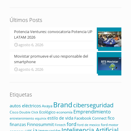
Últimos Posts
Potencia Ventures: convocatoria Potencia UP
LATAM 2026
agosto 6, 2026
Movistar promueve el uso responsable del
smartphone
agosto 6, 2026
Etiquetas
Brand
ciberseguridad
autos eléctricos
Avaya
Emprendimiento
Ecológico
Cisco
economía
Double Click
estilo de vida
fico
Facebook Connect
equinix
entretenimiento
ford
Finnosummit
finanzas
ford motor
Fintech
ford de mexico
Inteligencia Artificial
ia
innovación