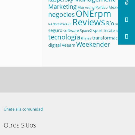
Marketing
México
Marketing Político
ONErpm
negocios
Reviews
Río
salud
RANSOMWARE
seguro
software
sport
tecate id
SpaceX
tecnología
transformación
thales
Weekender
digital
Veeam
Únete a la comunidad
Otros Sitios