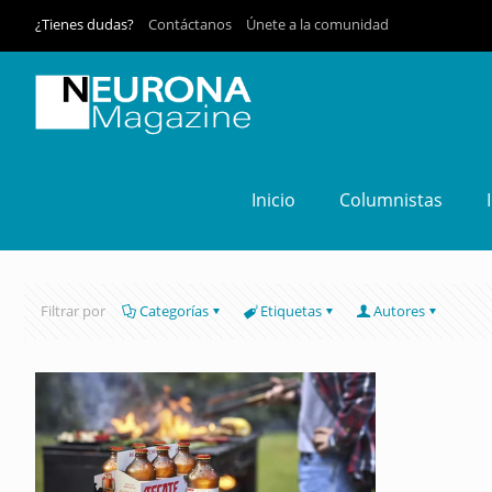
¿Tienes dudas?
Contáctanos
Únete a la comunidad
Inicio
Columnistas
Filtrar por
Categorías
Etiquetas
Autores