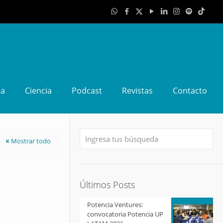
da
Ciencia
Podcast
Revistas
Contacto
Mostrar todo
Últimos Posts
Potencia Ventures:
convocatoria Potencia UP