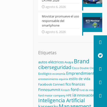
LATAM 2026
agosto 6, 2026
Movistar promueve el uso
responsable del
smartphone
agosto 6, 2026
Etiquetas
Brand
autos eléctricos
Avaya
ciberseguridad
Cisco
Double Click
Emprendimiento
Ecológico
economía
estilo de vida
equinix
entretenimiento
fico
finanzas
Facebook Connect
ford
Finnosummit
Fintech
ford de mexico
ia
innovación
ford motor company
HPE
Inteligencia Artificial
Management
kaspersky