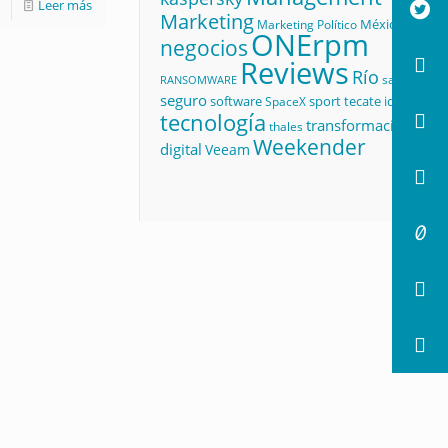
Leer más
Marketing
México
Marketing Político
ONErpm
negocios
Reviews
Río
salud
RANSOMWARE
seguro
software
sport
tecate id
SpaceX
tecnología
transformación
thales
Weekender
digital
Veeam