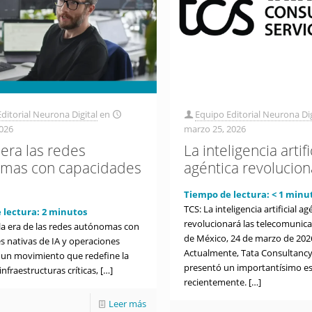
ditorial Neurona Digital
en
Equipo Editorial Neurona Dig
026
marzo 25, 2026
dera las redes
La inteligencia artifi
mas con capacidades
agéntica revolucion
Tiempo de lectura:
< 1
minu
TCS: La inteligencia artificial ag
 lectura:
2
minutos
revolucionará las telecomunic
 la era de las redes autónomas con
de México, 24 de marzo de 202
s nativas de IA y operaciones
Actualmente, Tata Consultancy
 un movimiento que redefine la
presentó un importantísimo es
infraestructuras críticas,
[…]
recientemente.
[…]
Leer más