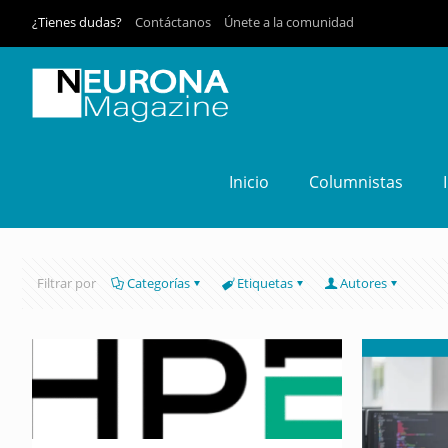
¿Tienes dudas?
Contáctanos
Únete a la comunidad
Inicio
Columnistas
Filtrar por
Categorías
Etiquetas
Autores