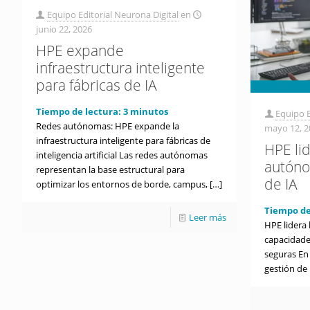
Equipo Editorial Neurona Digital
en
junio 22, 2026
HPE expande
infraestructura inteligente
para fábricas de IA
Tiempo de lectura:
3
minutos
Equipo E
Redes autónomas: HPE expande la
mayo 12, 2
infraestructura inteligente para fábricas de
HPE li
inteligencia artificial Las redes autónomas
autóno
representan la base estructural para
de IA
optimizar los entornos de borde, campus,
[…]
Tiempo de
Leer más
HPE lidera
capacidade
seguras En
gestión de 