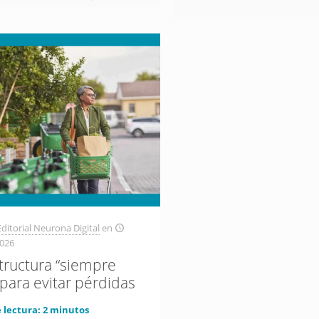
ditorial Neurona Digital
en
2026
structura “siempre
 para evitar pérdidas
 lectura:
2
minutos