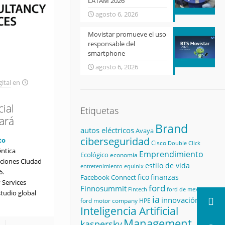
LATAM 2026
agosto 6, 2026
Movistar promueve el uso
responsable del
smartphone
agosto 6, 2026
ital
en
cial
Etiquetas
ará
Brand
autos eléctricos
Avaya
ciberseguridad
to
Cisco
Double Click
éntica
Emprendimiento
Ecológico
economía
aciones Ciudad
estilo de vida
equinix
entretenimiento
6.
fico
finanzas
Facebook Connect
 Services
ford
Finnosummit
Fintech
ford de mexico
tudio global
ia
innovación
ford motor company
HPE
Inteligencia Artificial
Management
kaspersky