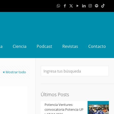
da
Ciencia
Podcast
Revistas
Contacto
Mostrar todo
Últimos Posts
Potencia Ventures:
convocatoria Potencia UP