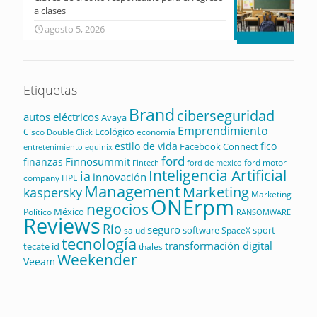
a clases
agosto 5, 2026
Etiquetas
Brand
ciberseguridad
autos eléctricos
Avaya
Emprendimiento
Ecológico
Cisco
economía
Double Click
estilo de vida
fico
Facebook Connect
equinix
entretenimiento
ford
Finnosummit
finanzas
ford motor
Fintech
ford de mexico
Inteligencia Artificial
ia
innovación
company
HPE
Management
Marketing
kaspersky
Marketing
ONErpm
negocios
México
Político
RANSOMWARE
Reviews
Río
seguro
software
sport
salud
SpaceX
tecnología
transformación digital
tecate id
thales
Weekender
Veeam