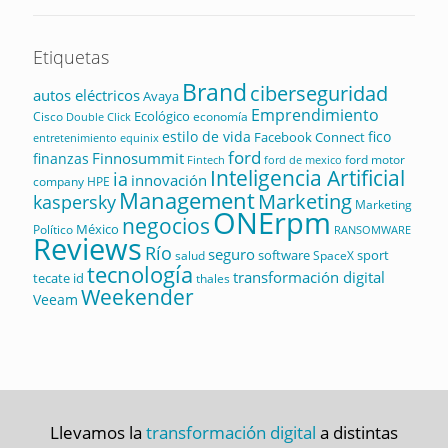
Etiquetas
Brand
ciberseguridad
autos eléctricos
Avaya
Emprendimiento
Ecológico
Cisco
economía
Double Click
estilo de vida
fico
Facebook Connect
equinix
entretenimiento
ford
Finnosummit
finanzas
ford motor
Fintech
ford de mexico
Inteligencia Artificial
ia
innovación
company
HPE
Management
Marketing
kaspersky
Marketing
ONErpm
negocios
México
Político
RANSOMWARE
Reviews
Río
seguro
software
sport
salud
SpaceX
tecnología
transformación digital
tecate id
thales
Weekender
Veeam
Llevamos la
transformación digital
a distintas