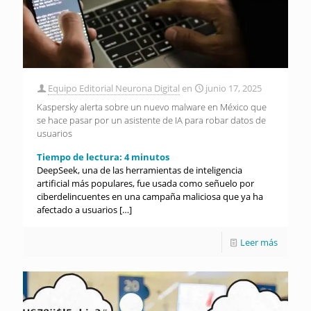
Equipo Editorial Neurona Digital
en
junio 17, 2025
Kaspersky alerta sobre un nuevo malware en México que
se hace pasar por un asistente de IA para robar datos de
usuarios
Tiempo de lectura:
4
minutos
DeepSeek, una de las herramientas de inteligencia
artificial más populares, fue usada como señuelo por
ciberdelincuentes en una campaña maliciosa que ya ha
afectado a usuarios
[…]
Leer más