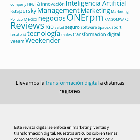
Inteligencia Artificial
ia
innovación
company
HPE
Management
Marketing
kaspersky
Marketing
ONErpm
negocios
México
Político
RANSOMWARE
Reviews
Río
seguro
software
sport
salud
SpaceX
tecnología
transformación digital
tecate id
thales
Weekender
Veeam
Llevamos la
transformación digital
a distintas
regiones
Esta revista digital se enfoca en marketing, ventas y
transformación digital. Nuestros artículos cubren temas
como tecnología, tendencias de consumo, negocios y