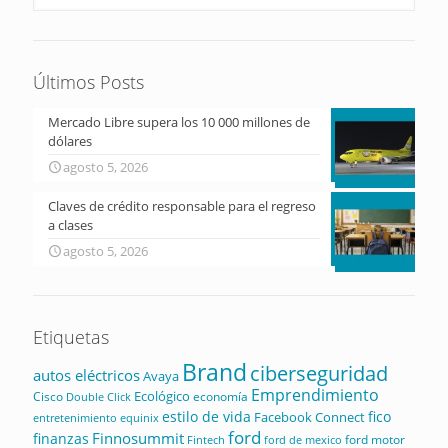
Últimos Posts
Mercado Libre supera los 10 000 millones de
dólares
agosto 5, 2026
Claves de crédito responsable para el regreso
a clases
agosto 5, 2026
Etiquetas
Brand
ciberseguridad
autos eléctricos
Avaya
Emprendimiento
Ecológico
Cisco
economía
Double Click
estilo de vida
fico
Facebook Connect
equinix
entretenimiento
ford
Finnosummit
finanzas
ford motor
Fintech
ford de mexico