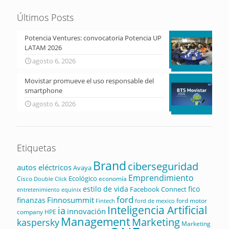
Últimos Posts
Potencia Ventures: convocatoria Potencia UP
LATAM 2026
agosto 6, 2026
Movistar promueve el uso responsable del
smartphone
agosto 6, 2026
Etiquetas
Brand
ciberseguridad
autos eléctricos
Avaya
Emprendimiento
Ecológico
Cisco
economía
Double Click
estilo de vida
fico
Facebook Connect
equinix
entretenimiento
ford
Finnosummit
finanzas
ford motor
Fintech
ford de mexico
Inteligencia Artificial
ia
innovación
company
HPE
Management
Marketing
kaspersky
Marketing