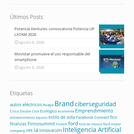
Últimos Posts
Potencia Ventures: convocatoria Potencia UP
LATAM 2026
agosto 6, 2026
Movistar promueve el uso responsable del
smartphone
agosto 6, 2026
Etiquetas
Brand
ciberseguridad
autos eléctricos
Avaya
Emprendimiento
Ecológico
Cisco
economía
Double Click
estilo de vida
fico
Facebook Connect
equinix
entretenimiento
ford
Finnosummit
finanzas
ford motor
Fintech
ford de mexico
Inteligencia Artificial
ia
innovación
company
HPE