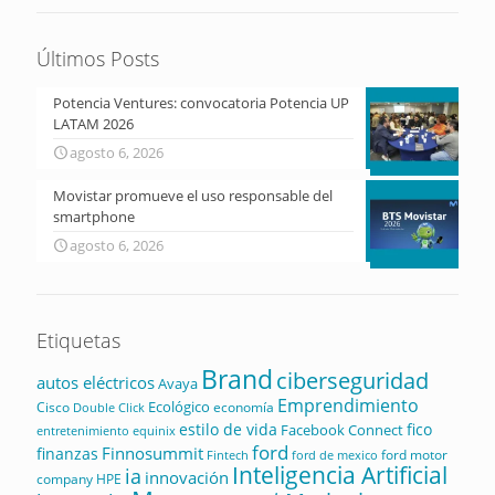
Últimos Posts
Potencia Ventures: convocatoria Potencia UP
LATAM 2026
agosto 6, 2026
Movistar promueve el uso responsable del
smartphone
agosto 6, 2026
Etiquetas
Brand
ciberseguridad
autos eléctricos
Avaya
Emprendimiento
Ecológico
Cisco
economía
Double Click
estilo de vida
fico
Facebook Connect
equinix
entretenimiento
ford
Finnosummit
finanzas
ford motor
Fintech
ford de mexico
Inteligencia Artificial
ia
innovación
company
HPE