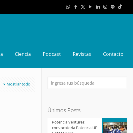
da
Ciencia
Podcast
Revistas
Contacto
Mostrar todo
Últimos Posts
Potencia Ventures:
convocatoria Potencia UP