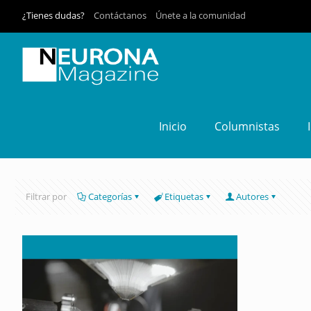
¿Tienes dudas?
Contáctanos
Únete a la comunidad
Inicio
Columnistas
Filtrar por
Categorías
Etiquetas
Autores