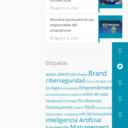
LATAM 2026
agosto 6, 2026
Movistar promueve el uso
responsable del
smartphone
agosto 6, 2026
Etiquetas
Brand
autos eléctricos
Avaya
ciberseguridad
Cisco
Double Click
Emprendimiento
Ecológico
economía
estilo de vida
equinix
entretenimiento
fico
finanzas
Facebook Connect
ford
Finnosummit
Fintech
ford de mexico
ia
innovación
ford motor company
HPE
Inteligencia Artificial
Management
kaspersky