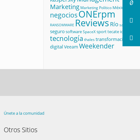
Marketing
México
Marketing Político
ONErpm
negocios
Reviews
Río
salud
RANSOMWARE
seguro
software
sport
tecate id
SpaceX
tecnología
transformación
thales
Weekender
digital
Veeam
Únete a la comunidad
Otros Sitios