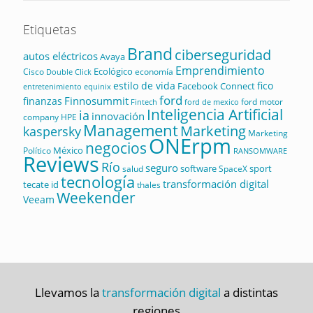
Etiquetas
Brand
ciberseguridad
autos eléctricos
Avaya
Emprendimiento
Ecológico
Cisco
economía
Double Click
estilo de vida
fico
Facebook Connect
equinix
entretenimiento
ford
Finnosummit
finanzas
ford motor
Fintech
ford de mexico
Inteligencia Artificial
ia
innovación
company
HPE
Management
Marketing
kaspersky
Marketing
ONErpm
negocios
México
Político
RANSOMWARE
Reviews
Río
seguro
software
sport
salud
SpaceX
tecnología
transformación digital
tecate id
thales
Weekender
Veeam
Llevamos la
transformación digital
a distintas
regiones