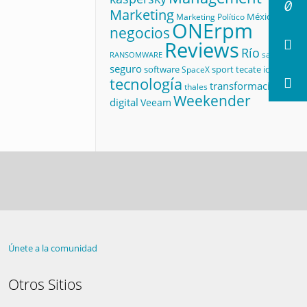
Marketing
México
Marketing Político
ONErpm
negocios
Reviews
Río
salud
RANSOMWARE
seguro
software
sport
tecate id
SpaceX
tecnología
transformación
thales
Weekender
digital
Veeam
Únete a la comunidad
Otros Sitios