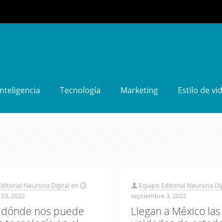
Inteligencia
Tecnología
Marketing
Estilo de vi
ditorial Neurona Digital
en
Equipo Editorial Neurona Dig
23, 2022
septiembre 3, 2022
 dónde nos puede
Llegan a México la