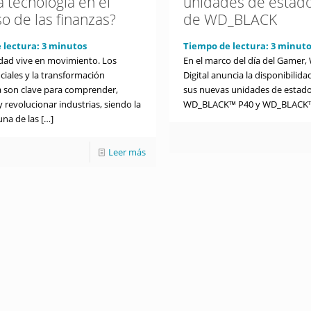
la tecnología en el
unidades de estado
o de las finanzas?
de WD_BLACK
 lectura:
3
minutos
Tiempo de lectura:
3
minuto
ad vive en movimiento. Los
En el marco del día del Gamer,
ciales y la transformación
Digital anuncia la disponibilida
a son clave para comprender,
sus nuevas unidades de estado
 revolucionar industrias, siendo la
WD_BLACK™ P40 y WD_BLACK
una de las
[…]
Leer más