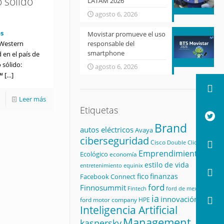
 sólido
LATAM 2026
agosto 6, 2026
s
Movistar promueve el uso
 Western
responsable del
smartphone
d en el país de
 sólido:
agosto 6, 2026
™
[…]
Leer más
Etiquetas
Brand
autos eléctricos
Avaya
ciberseguridad
Cisco
Double Click
Emprendimiento
Ecológico
economía
estilo de vida
equinix
entretenimiento
fico
finanzas
Facebook Connect
ford
Finnosummit
Fintech
ford de mexico
ia
innovación
ford motor company
HPE
Inteligencia Artificial
Management
kaspersky