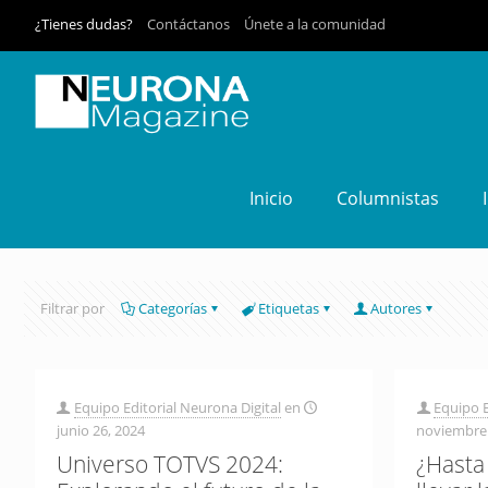
¿Tienes dudas?
Contáctanos
Únete a la comunidad
Inicio
Columnistas
Filtrar por
Categorías
Etiquetas
Autores
Equipo Editorial Neurona Digital
en
Equipo E
junio 26, 2024
noviembre 
Universo TOTVS 2024:
¿Hasta