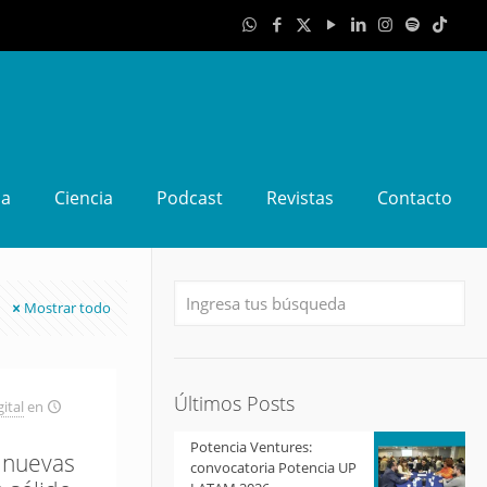
da
Ciencia
Podcast
Revistas
Contacto
Mostrar todo
Últimos Posts
ital
en
Potencia Ventures:
s nuevas
convocatoria Potencia UP