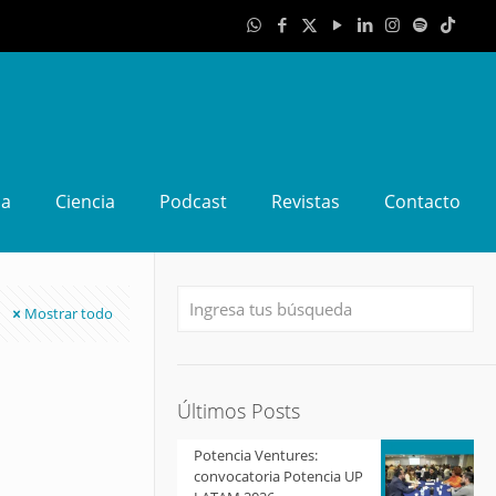
da
Ciencia
Podcast
Revistas
Contacto
Mostrar todo
Últimos Posts
Potencia Ventures:
convocatoria Potencia UP