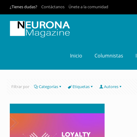
¿Tienes dudas?
Contáctanos
Únete a la comunidad
Inicio
Columnistas
Filtrar por
Categorías
Etiquetas
Autores