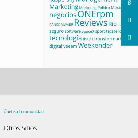
Marketing
México
Marketing Político
ONErpm
negocios
Reviews
Río
salud
RANSOMWARE
seguro
software
sport
tecate id
SpaceX
tecnología
transformación
thales
Weekender
digital
Veeam
Únete a la comunidad
Otros Sitios