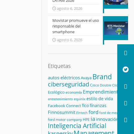
LATAM 2026
agosto 6, 2026
Movistar promueve el uso
responsable del
smartphone
agosto 6, 2026
Etiquetas
Brand
autos eléctricos
Avaya
ciberseguridad
Cisco
Double Click
Emprendimiento
Ecológico
economía
estilo de vida
equinix
entretenimiento
fico
finanzas
Facebook Connect
ford
Finnosummit
Fintech
ford de mexico
ia
innovación
ford motor company
HPE
Inteligencia Artificial
Management
kaspersky