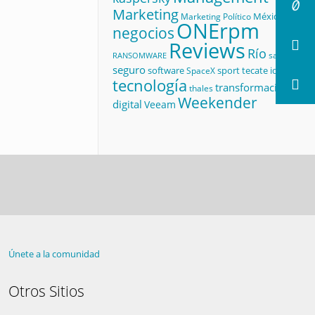
Marketing
México
Marketing Político
ONErpm
negocios
Reviews
Río
salud
RANSOMWARE
seguro
software
sport
tecate id
SpaceX
tecnología
transformación
thales
Weekender
digital
Veeam
Únete a la comunidad
Otros Sitios