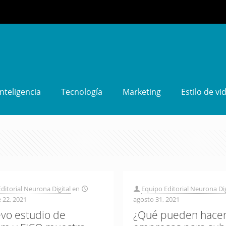
Inteligencia
Tecnología
Marketing
Estilo de vi
ditorial Neurona Digital
en
Equipo Editorial Neurona Dig
 22, 2021
agosto 31, 2021
vo estudio de
¿Qué pueden hacer