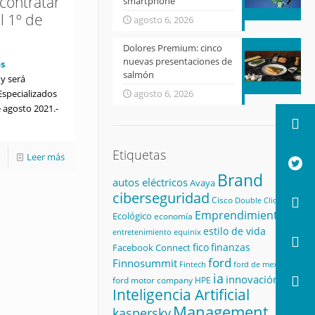
contratar
smartphone
el 1º de
agosto 6, 2026
Dolores Premium: cinco
nuevas presentaciones de
s
salmón
 y será
Especializados
agosto 6, 2026
 agosto 2021.-
Etiquetas
Leer más
Brand
autos eléctricos
Avaya
ciberseguridad
Cisco
Double Click
Emprendimiento
Ecológico
economía
estilo de vida
equinix
entretenimiento
fico
finanzas
Facebook Connect
ford
Finnosummit
Fintech
ford de mexico
ia
innovación
ford motor company
HPE
Inteligencia Artificial
Management
kaspersky