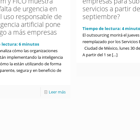
um y FICO muestra
empresas para sub
falta de urgencia en
servicios a partir d
al uso responsable de
septiembre?
ligencia artificial pone
Tiempo de lectura:
4
minuto
sgo a más empresas
El outsourcing morirá el jueves
reemplazado por los Servicios 
 lectura:
6
minutos
Ciudad de México, lunes 30 de
analiza cómo las organizaciones
A partir del 1 se
[…]
stán implementando la inteligencia
y cómo la están utilizando de forma
sparente, segura y en beneficio de
Leer más