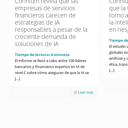
Corinium revela que las
Corini
empresas de servicios
que la 
financieros carecen de
torno 
estrategias de IA
la inte
responsables a pesar de la
en rie
creciente demanda de
Tiempo de
soluciones de IA
El estudio 
globales e
Tiempo de lectura:
4
minutos
artificial 
El informe se llevó a cabo entre 100 líderes
ética, tran
bancarios y financieros expertos en IA de
[…]
nivel C sobre cómo aseguran de que la IA se
[…]
Leer más