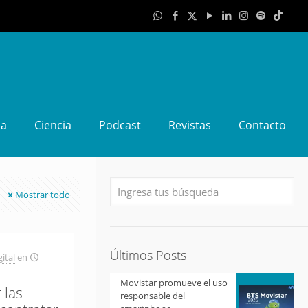
da
Ciencia
Podcast
Revistas
Contacto
Mostrar todo
Últimos Posts
ital
en
Movistar promueve el uso
 las
responsable del