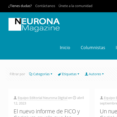
¿Tienes dudas?
Contáctanos
Únete a la comunidad
Inicio
Columnistas
Filtrar por
Categorías
Etiquetas
Autores
Equipo Editorial Neurona Digital
en
abril
Equipo E
12, 2023
septiembre
El nuevo informe de FICO y
Un nue