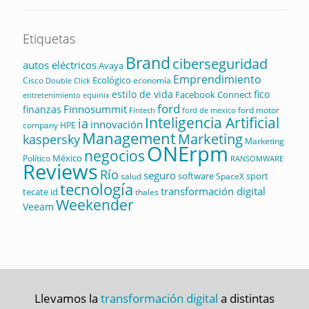
Etiquetas
Brand
ciberseguridad
autos eléctricos
Avaya
Emprendimiento
Ecológico
Cisco
economía
Double Click
estilo de vida
fico
Facebook Connect
equinix
entretenimiento
ford
Finnosummit
finanzas
ford motor
Fintech
ford de mexico
Inteligencia Artificial
ia
innovación
company
HPE
Management
Marketing
kaspersky
Marketing
ONErpm
negocios
México
Político
RANSOMWARE
Reviews
Río
seguro
software
sport
salud
SpaceX
tecnología
transformación digital
tecate id
thales
Weekender
Veeam
Llevamos la
transformación digital
a distintas