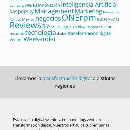
Inteligencia Artificial
ia
innovación
company
HPE
Management
Marketing
kaspersky
Marketing
ONErpm
negocios
México
Político
RANSOMWARE
Reviews
Río
seguro
software
sport
salud
SpaceX
tecnología
transformación digital
tecate id
thales
Weekender
Veeam
Llevamos la
transformación digital
a distintas
regiones
Esta revista digital se enfoca en marketing, ventas y
transformación digital. Nuestros artículos cubren temas