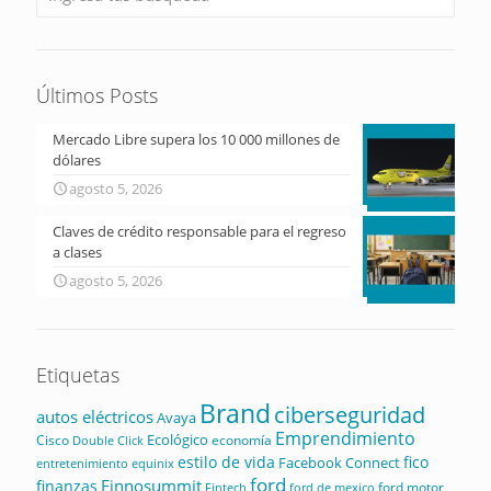
Últimos Posts
Mercado Libre supera los 10 000 millones de
dólares
agosto 5, 2026
Claves de crédito responsable para el regreso
a clases
agosto 5, 2026
Etiquetas
Brand
ciberseguridad
autos eléctricos
Avaya
Emprendimiento
Ecológico
Cisco
economía
Double Click
estilo de vida
fico
Facebook Connect
equinix
entretenimiento
ford
Finnosummit
finanzas
ford motor
Fintech
ford de mexico