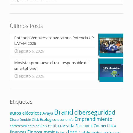
Últimos Posts
Potencia Ventures: convocatoria Potencia UP
LATAM 2026
agosto 6, 2026
Movistar promueve el uso responsable del
smartphone
agosto 6, 2026
Etiquetas
Brand
ciberseguridad
autos eléctricos
Avaya
Emprendimiento
Ecológico
Cisco
economía
Double Click
estilo de vida
fico
Facebook Connect
equinix
entretenimiento
ford
Finnosummit
finanzas
ford motor
Fintech
ford de mexico