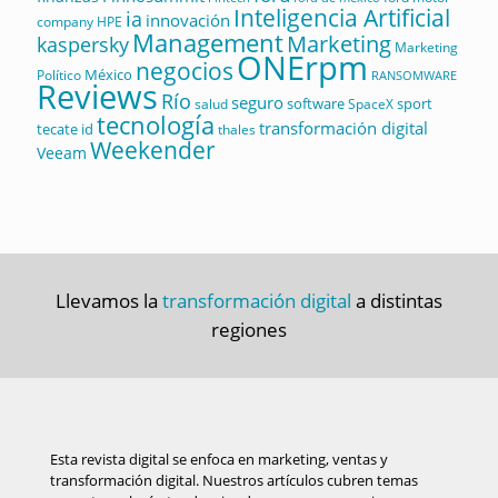
Inteligencia Artificial
ia
innovación
company
HPE
Management
Marketing
kaspersky
Marketing
ONErpm
negocios
México
Político
RANSOMWARE
Reviews
Río
seguro
software
sport
salud
SpaceX
tecnología
transformación digital
tecate id
thales
Weekender
Veeam
Llevamos la
transformación digital
a distintas
regiones
Esta revista digital se enfoca en marketing, ventas y
transformación digital. Nuestros artículos cubren temas