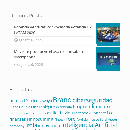
Últimos Posts
Potencia Ventures: convocatoria Potencia UP
LATAM 2026
agosto 6, 2026
Movistar promueve el uso responsable del
smartphone
agosto 6, 2026
Etiquetas
Brand
ciberseguridad
autos eléctricos
Avaya
Emprendimiento
Ecológico
Cisco
economía
Double Click
estilo de vida
fico
Facebook Connect
equinix
entretenimiento
ford
Finnosummit
finanzas
ford motor
Fintech
ford de mexico
Inteligencia Artificial
ia
innovación
company
HPE