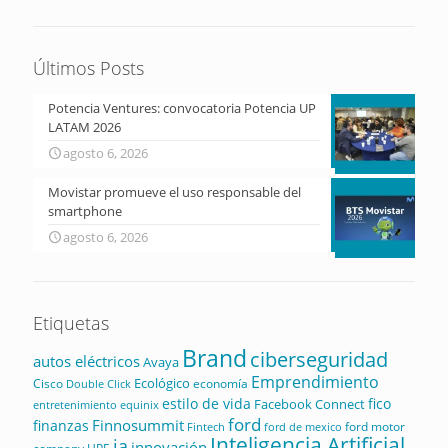
Últimos Posts
Potencia Ventures: convocatoria Potencia UP
LATAM 2026
agosto 6, 2026
Movistar promueve el uso responsable del
smartphone
agosto 6, 2026
Etiquetas
Brand
ciberseguridad
autos eléctricos
Avaya
Emprendimiento
Ecológico
Cisco
economía
Double Click
estilo de vida
fico
Facebook Connect
equinix
entretenimiento
ford
Finnosummit
finanzas
ford motor
Fintech
ford de mexico
Inteligencia Artificial
ia
innovación