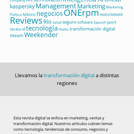
company
HPE
Management
Marketing
kaspersky
Marketing
ONErpm
negocios
México
Político
RANSOMWARE
Reviews
Río
seguro
software
sport
salud
SpaceX
tecnología
transformación digital
tecate id
thales
Weekender
Veeam
Llevamos la
transformación digital
a distintas
regiones
Esta revista digital se enfoca en marketing, ventas y
transformación digital. Nuestros artículos cubren temas
como tecnología, tendencias de consumo, negocios y