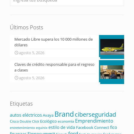
Últimos Posts
Mercado Libre supera los 10 000 millones de
dólares
agosto 5, 2026
Claves de crédito responsable para el regreso
a clases
agosto 5, 2026
Etiquetas
Brand
ciberseguridad
autos eléctricos
Avaya
Emprendimiento
Ecológico
Cisco
economía
Double Click
estilo de vida
fico
Facebook Connect
equinix
entretenimiento
ford
Finnosummit
finanzas