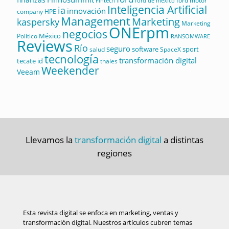
ford motor
Fintech
ford de mexico
Inteligencia Artificial
ia
innovación
company
HPE
Management
Marketing
kaspersky
Marketing
ONErpm
negocios
México
Político
RANSOMWARE
Reviews
Río
seguro
software
sport
salud
SpaceX
tecnología
transformación digital
tecate id
thales
Weekender
Veeam
Llevamos la
transformación digital
a distintas
regiones
Esta revista digital se enfoca en marketing, ventas y
transformación digital. Nuestros artículos cubren temas