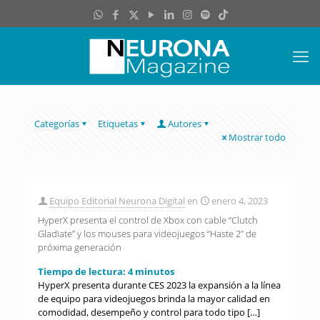
Categorías
Etiquetas
Autores
Mostrar todo
Equipo Editorial Neurona Digital
en
enero 4, 2023
HyperX presenta el control de Xbox con cable “Clutch
Gladiate” y los mouses para videojuegos “Haste 2” de
próxima generación
Tiempo de lectura:
4
minutos
HyperX presenta durante CES 2023 la expansión a la línea
de equipo para videojuegos brinda la mayor calidad en
comodidad, desempeño y control para todo tipo
[…]