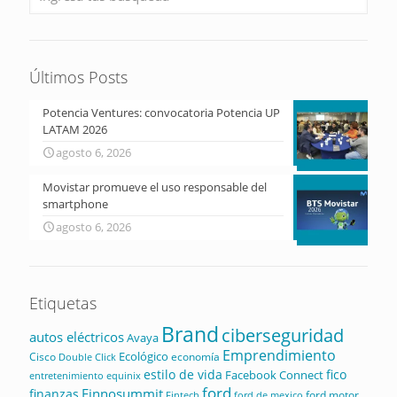
Últimos Posts
Potencia Ventures: convocatoria Potencia UP
LATAM 2026
agosto 6, 2026
Movistar promueve el uso responsable del
smartphone
agosto 6, 2026
Etiquetas
Brand
ciberseguridad
autos eléctricos
Avaya
Emprendimiento
Ecológico
Cisco
economía
Double Click
estilo de vida
fico
Facebook Connect
equinix
entretenimiento
ford
Finnosummit
finanzas
ford motor
Fintech
ford de mexico