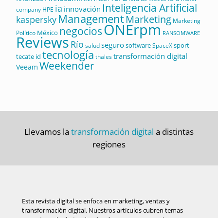
Inteligencia Artificial
ia
innovación
company
HPE
Management
Marketing
kaspersky
Marketing
ONErpm
negocios
México
Político
RANSOMWARE
Reviews
Río
seguro
software
sport
salud
SpaceX
tecnología
transformación digital
tecate id
thales
Weekender
Veeam
Llevamos la
transformación digital
a distintas
regiones
Esta revista digital se enfoca en marketing, ventas y
transformación digital. Nuestros artículos cubren temas