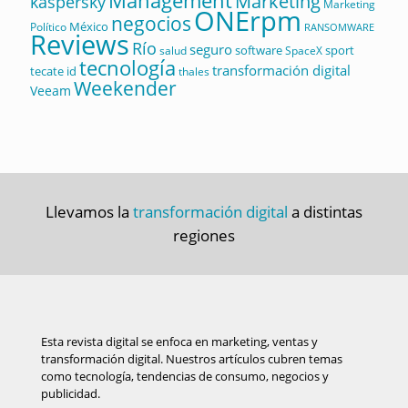
Management
Marketing
kaspersky
Marketing
ONErpm
negocios
México
Político
RANSOMWARE
Reviews
Río
seguro
software
sport
salud
SpaceX
tecnología
transformación digital
tecate id
thales
Weekender
Veeam
Llevamos la
transformación digital
a distintas
regiones
Esta revista digital se enfoca en marketing, ventas y
transformación digital. Nuestros artículos cubren temas
como tecnología, tendencias de consumo, negocios y
publicidad.