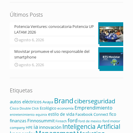
Últimos Posts
Potencia Ventures: convocatoria Potencia UP
LATAM 2026
agosto 6, 2026
Movistar promueve el uso responsable del
smartphone
agosto 6, 2026
Etiquetas
Brand
ciberseguridad
autos eléctricos
Avaya
Emprendimiento
Ecológico
Cisco
economía
Double Click
estilo de vida
fico
Facebook Connect
equinix
entretenimiento
ford
Finnosummit
finanzas
ford motor
Fintech
ford de mexico
Inteligencia Artificial
ia
innovación
company
HPE