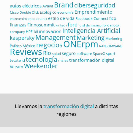
Brand
ciberseguridad
autos eléctricos
Avaya
Emprendimiento
Ecológico
Cisco
economía
Double Click
estilo de vida
fico
Facebook Connect
equinix
entretenimiento
ford
Finnosummit
finanzas
ford motor
Fintech
ford de mexico
Inteligencia Artificial
ia
innovación
company
HPE
Management
Marketing
kaspersky
Marketing
ONErpm
negocios
México
Político
RANSOMWARE
Reviews
Río
seguro
software
sport
salud
SpaceX
tecnología
transformación digital
tecate id
thales
Weekender
Veeam
Llevamos la
transformación digital
a distintas
regiones