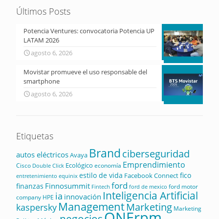
Últimos Posts
Potencia Ventures: convocatoria Potencia UP
LATAM 2026
agosto 6, 2026
Movistar promueve el uso responsable del
smartphone
agosto 6, 2026
Etiquetas
Brand
ciberseguridad
autos eléctricos
Avaya
Emprendimiento
Ecológico
Cisco
economía
Double Click
estilo de vida
fico
Facebook Connect
equinix
entretenimiento
ford
Finnosummit
finanzas
ford motor
Fintech
ford de mexico
Inteligencia Artificial
ia
innovación
company
HPE
Management
Marketing
kaspersky
Marketing
ONErpm