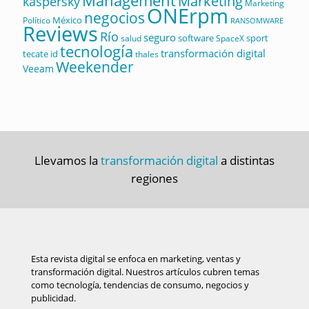
Management
Marketing
kaspersky
Marketing
ONErpm
negocios
México
Político
RANSOMWARE
Reviews
Río
seguro
software
sport
salud
SpaceX
tecnología
transformación digital
tecate id
thales
Weekender
Veeam
Llevamos la
transformación digital
a distintas
regiones
Esta revista digital se enfoca en marketing, ventas y
transformación digital. Nuestros artículos cubren temas
como tecnología, tendencias de consumo, negocios y
publicidad.